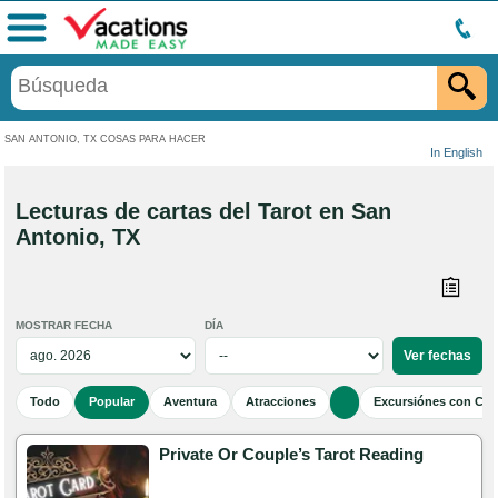
Menú
SAN ANTONIO, TX COSAS PARA HACER
In English
Lecturas de cartas del Tarot en San
Antonio, TX
MOSTRAR FECHA
DÍA
Todo
Popular
Aventura
Atracciones
Excursiónes con Cen
Private Or Couple’s Tarot Reading