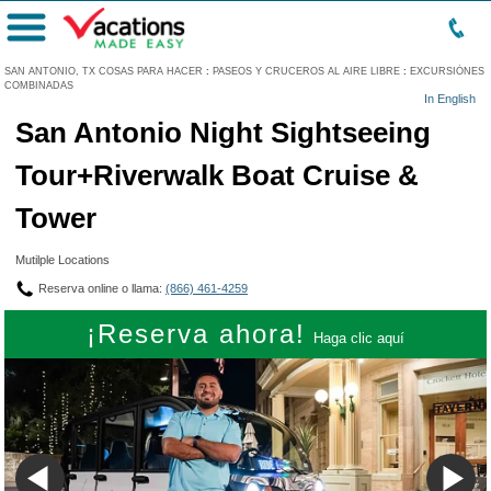
Menú
SAN ANTONIO, TX COSAS PARA HACER
:
PASEOS Y CRUCEROS AL AIRE LIBRE
:
EXCURSIÓNES
COMBINADAS
In English
San Antonio Night Sightseeing
Tour+Riverwalk Boat Cruise &
Tower
Mutilple Locations
Reserva online o llama:
(866) 461-4259
¡Reserva ahora!
Haga clic aquí