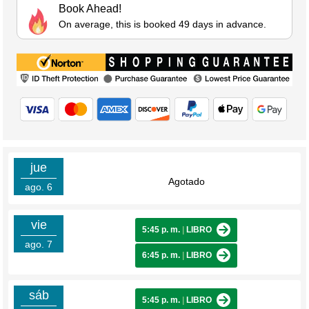
Book Ahead!
On average, this is booked 49 days in advance.
jue
Agotado
ago. 6
vie
5:45 p. m.
|
LIBRO
ago. 7
6:45 p. m.
|
LIBRO
sáb
5:45 p. m.
|
LIBRO