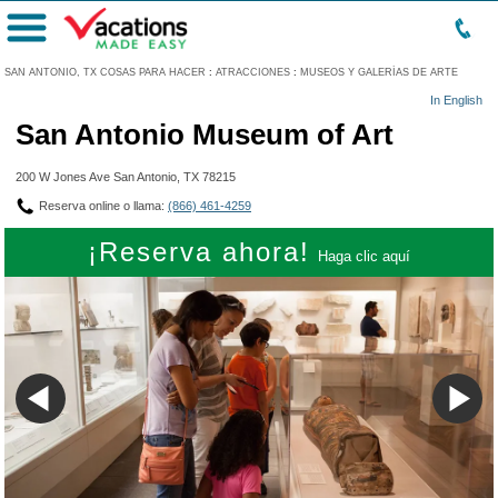
Menú
SAN ANTONIO, TX COSAS PARA HACER
:
ATRACCIONES
:
MUSEOS Y GALERÍAS DE ARTE
In English
San Antonio Museum of Art
200 W Jones Ave San Antonio, TX 78215
Reserva online o llama:
(866) 461-4259
¡Reserva ahora!
Haga clic aquí