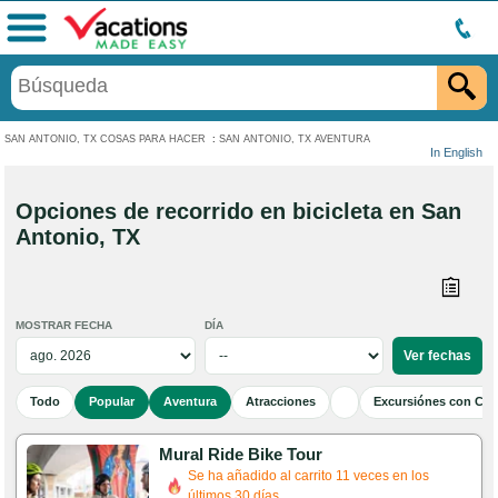
Menú
SAN ANTONIO, TX COSAS PARA HACER
:
SAN ANTONIO, TX AVENTURA
In English
Opciones de recorrido en bicicleta en San
Antonio, TX
MOSTRAR FECHA
DÍA
Todo
Popular
Aventura
Atracciones
Excursiónes con Cen
Mural Ride Bike Tour
Se ha añadido al carrito 11 veces en los
últimos 30 días