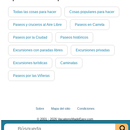
Todas las cosas para hacer
Cosas populares para hacer
Paseos y cruceros al Aire Libre
Paseos en Carreta
Paseos por la Ciudad
Paseos históricos
Excursiones con paradas libres
Excursiones privadas
Excursiones turísticas
Caminatas
Paseos por las Viñeras
Sobre
Mapa del sitio
Condiciones
© 2001 - 2026 VacationsMadeEasy.com