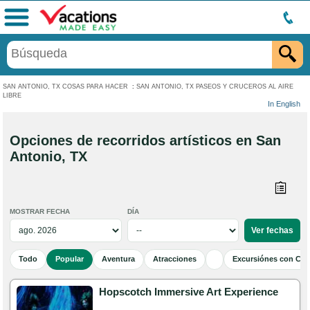
Menú
SAN ANTONIO, TX COSAS PARA HACER
:
SAN ANTONIO, TX PASEOS Y CRUCEROS AL AIRE
LIBRE
In English
Opciones de recorridos artísticos en San
Antonio, TX
MOSTRAR FECHA
DÍA
Todo
Popular
Aventura
Atracciones
Excursiónes con Cen
Hopscotch Immersive Art Experience