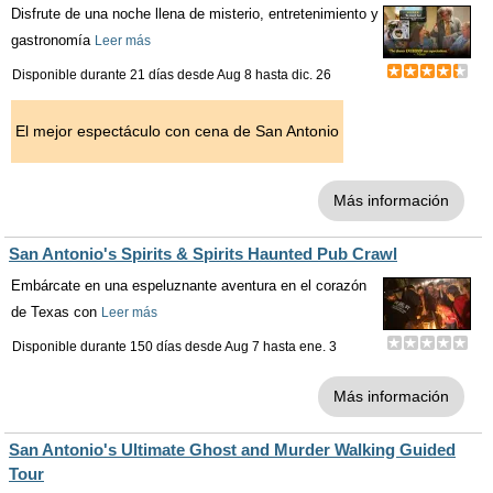
Disfrute de una noche llena de misterio, entretenimiento y
gastronomía
Leer más
Disponible durante 21 días desde
Aug 8
hasta
dic. 26
El mejor espectáculo con cena de San Antonio
Más información
San Antonio's Spirits & Spirits Haunted Pub Crawl
Embárcate en una espeluznante aventura en el corazón
de Texas con
Leer más
Disponible durante 150 días desde
Aug 7
hasta
ene. 3
Más información
San Antonio's Ultimate Ghost and Murder Walking Guided
Tour