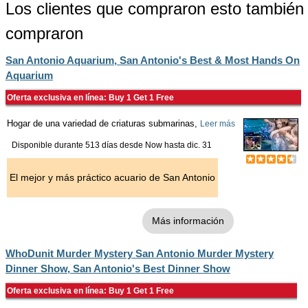
Los clientes que compraron esto también
compraron
San Antonio Aquarium, San Antonio's Best & Most Hands On
Aquarium
Oferta exclusiva en línea: Buy 1 Get 1 Free
Hogar de una variedad de criaturas submarinas,
Leer más
Disponible durante 513 días desde
Now
hasta
dic. 31
El mejor y más práctico acuario de San Antonio
Más información
WhoDunit Murder Mystery San Antonio Murder Mystery
Dinner Show, San Antonio's Best Dinner Show
Oferta exclusiva en línea: Buy 1 Get 1 Free