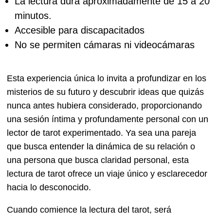
La lectura dura aproximadamente de 15 a 20
minutos.
Accesible para discapacitados
No se permiten cámaras ni videocámaras
Esta experiencia única lo invita a profundizar en los
misterios de su futuro y descubrir ideas que quizás
nunca antes hubiera considerado, proporcionando
una sesión íntima y profundamente personal con un
lector de tarot experimentado. Ya sea una pareja
que busca entender la dinámica de su relación o
una persona que busca claridad personal, esta
lectura de tarot ofrece un viaje único y esclarecedor
hacia lo desconocido.
Cuando comience la lectura del tarot, será