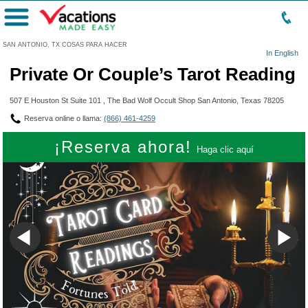
Menú
SAN ANTONIO, TX COSAS PARA HACER
In English
Private Or Couple’s Tarot Reading
507 E Houston St Suite 101 , The Bad Wolf Occult Shop San Antonio, Texas 78205
Reserva online o llama:
(866) 461-4259
¡Reserva ahora!
Haga clic aquí