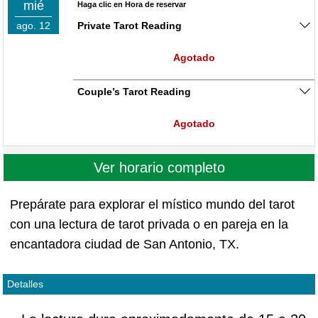
mié
Haga clic en Hora de reservar
ago. 12
Private Tarot Reading
Agotado
Couple’s Tarot Reading
Agotado
Ver horario completo
Prepárate para explorar el místico mundo del tarot
con una lectura de tarot privada o en pareja en la
encantadora ciudad de San Antonio, TX.
Detalles