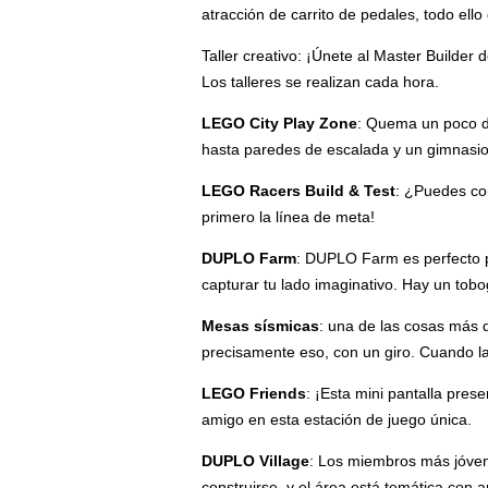
atracción de carrito de pedales, todo ell
Taller creativo: ¡Únete al Master Builde
Los talleres se realizan cada hora.
LEGO City Play Zone
: Quema un poco de
hasta paredes de escalada y un gimnasio
LEGO Racers Build & Test
: ¿Puedes co
primero la línea de meta!
DUPLO Farm
: DUPLO Farm es perfecto p
capturar tu lado imaginativo. Hay un tobo
Mesas sísmicas
: una de las cosas más 
precisamente eso, con un giro. Cuando l
LEGO Friends
: ¡Esta mini pantalla pre
amigo en esta estación de juego única.
DUPLO Village
: Los miembros más jóven
construirse, y el área está temática con 