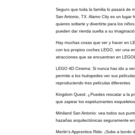
Seguro que toda la familia lo pasará de 
San Antonio, TX. Alamo City es un lugar hi
quieres soltarte y divertirte para los niñ
pueden dar rienda suelta a su imaginació
Hay muchas cosas que ver y hacer en LE
con tus propios coches LEGO, ver una em
atracciones que se encuentran en LEGOL
LEGO 4D Cinema: Si nunca has ido a ver u
permite a los huéspedes ver sus película
reproduciendo tres películas diferentes.
Kingdom Quest: ¿Puedes rescatar a la pr
que zapear los espeluznantes esqueletos y
Miniland San Antonio: vea todos sus pun
hazañas arquitectónicas seguramente ent
Merlin's Apprentice Ride: ¡Sube a bordo de