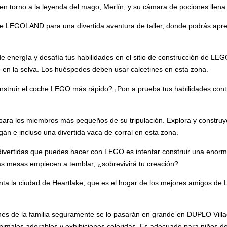
o en torno a la leyenda del mago, Merlín, y su cámara de pociones llen
r de LEGOLAND para una divertida aventura de taller, donde podrás apre
 energía y desafía tus habilidades en el sitio de construcción de LE
 en la selva. Los huéspedes deben usar calcetines en esta zona.
nstruir el coche LEGO más rápido? ¡Pon a prueba tus habilidades contr
ara los miembros más pequeños de su tripulación. Explora y constru
gán e incluso una divertida vaca de corral en esta zona.
divertidas que puedes hacer con LEGO es intentar construir una enorm
as mesas empiecen a temblar, ¿sobrevivirá tu creación?
senta la ciudad de Heartlake, que es el hogar de los mejores amigos de
es de la familia seguramente se lo pasarán en grande en DUPLO Vill
animales adorables y exhibiciones coloridas. Es adecuado para niños d