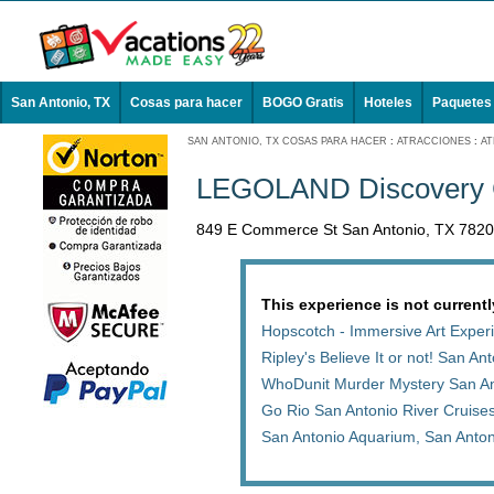
San Antonio, TX
Cosas para hacer
BOGO Gratis
Hoteles
Paquetes
SAN ANTONIO, TX COSAS PARA HACER
:
ATRACCIONES
:
AT
LEGOLAND Discovery 
849 E Commerce St San Antonio, TX 782
This experience is not currentl
Hopscotch - Immersive Art Exper
Ripley's Believe It or not! San An
WhoDunit Murder Mystery San An
Go Rio San Antonio River Cruises
San Antonio Aquarium, San Anto