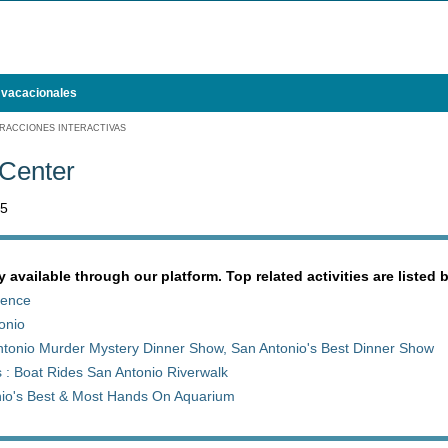
 vacacionales
RACCIONES INTERACTIVAS
Center
05
y available through our platform. Top related activities are listed 
ience
tonio
tonio Murder Mystery Dinner Show, San Antonio's Best Dinner Show
 : Boat Rides San Antonio Riverwalk
nio's Best & Most Hands On Aquarium