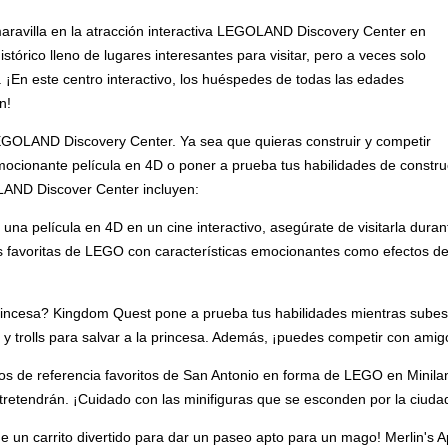
maravilla en la atracción interactiva LEGOLAND Discovery Center en
stórico lleno de lugares interesantes para visitar, pero a veces solo
os. ¡En este centro interactivo, los huéspedes de todas las edades
n!
GOLAND Discovery Center. Ya sea que quieras construir y competir
ocionante película en 4D o poner a prueba tus habilidades de constru
AND Discover Center incluyen:
na película en 4D en un cine interactivo, asegúrate de visitarla dura
s favoritas de LEGO con características emocionantes como efectos de 
incesa? Kingdom Quest pone a prueba tus habilidades mientras subes a 
 trolls para salvar a la princesa. Además, ¡puedes competir con amigos
tos de referencia favoritos de San Antonio en forma de LEGO en Minil
retendrán. ¡Cuidado con las minifiguras que se esconden por la ciuda
 un carrito divertido para dar un paseo apto para un mago! Merlin's App