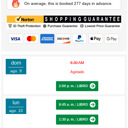
On average, this is booked 277 days in advance.
dom
8:30 AM
ago. 9
Agotado
2:00 p. m.
|
LIBRO
lun
8:45 a. m.
|
LIBRO
ago. 10
1:30 p. m.
|
LIBRO