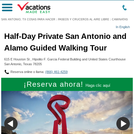
Menú
SAN ANTONIO, TX COSAS PARA HACER
:
PASEOS Y CRUCEROS AL AIRE LIBRE
:
CAMINATAS
In English
Half-Day Private San Antonio and
Alamo Guided Walking Tour
615 E Houston St , Hipolito F. Garcia Federal Building and United States Courthouse
San Antonio, Texas 78205
Reserva online o llama:
(866) 461-4259
¡Reserva ahora!
Haga clic aquí