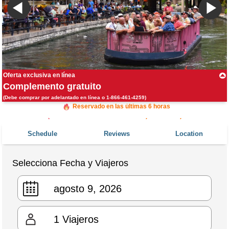
Oferta exclusiva en línea
Complemento gratuito
(Debe comprar por adelantado en línea o 1-866-461-4259)
Reservado en las últimas 6 horas
Reservado 4,473 veces en los últimos 30 días
Schedule
Reviews
Location
Selecciona Fecha y Viajeros
1
Viajeros