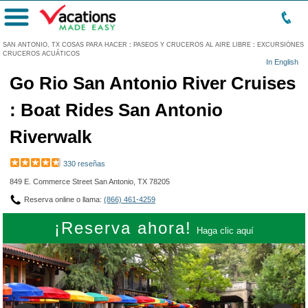
Menú
SAN ANTONIO, TX COSAS PARA HACER
:
PASEOS Y CRUCEROS AL AIRE LIBRE
:
EXCURSIÓNES
CRUCEROS ACUÁTICOS
In English
Go Rio San Antonio River Cruises
: Boat Rides San Antonio
Riverwalk
330 reseñas
849 E. Commerce Street San Antonio, TX 78205
Reserva online o llama:
(866) 461-4259
¡Reserva ahora!
Haga clic aquí