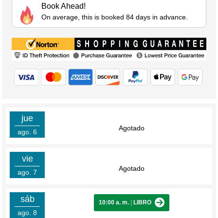
Book Ahead!
On average, this is booked 84 days in advance.
jue
Agotado
ago. 6
vie
Agotado
ago. 7
sáb
10:00 a. m.
|
LIBRO
ago. 8