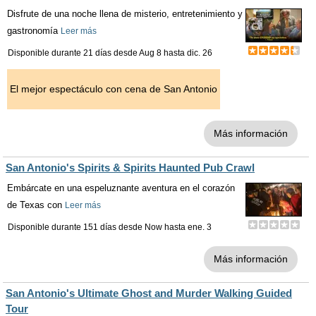
Disfrute de una noche llena de misterio, entretenimiento y
gastronomía
Leer más
Disponible durante 21 días desde
Aug 8
hasta
dic. 26
El mejor espectáculo con cena de San Antonio
Más información
San Antonio's Spirits & Spirits Haunted Pub Crawl
Embárcate en una espeluznante aventura en el corazón
de Texas con
Leer más
Disponible durante 151 días desde
Now
hasta
ene. 3
Más información
San Antonio's Ultimate Ghost and Murder Walking Guided
Tour