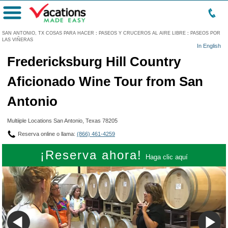
Menú
SAN ANTONIO, TX COSAS PARA HACER
:
PASEOS Y CRUCEROS AL AIRE LIBRE
:
PASEOS POR
LAS VIÑERAS
In English
Fredericksburg Hill Country
Aficionado Wine Tour from San
Antonio
Multiiple Locations San Antonio, Texas 78205
Reserva online o llama:
(866) 461-4259
¡Reserva ahora!
Haga clic aquí