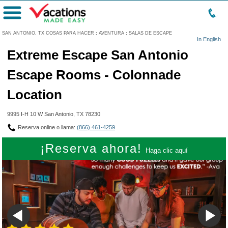
Menú
SAN ANTONIO, TX COSAS PARA HACER
:
AVENTURA
:
SALAS DE ESCAPE
In English
Extreme Escape San Antonio
Escape Rooms - Colonnade
Location
9995 I-H 10 W San Antonio, TX 78230
Reserva online o llama:
(866) 461-4259
¡Reserva ahora!
Haga clic aquí