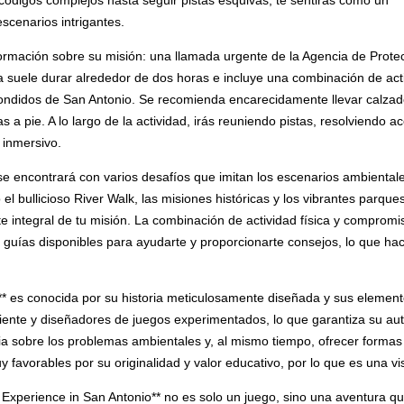
 códigos complejos hasta seguir pistas esquivas, te sentirás como un
escenarios intrigantes.
nformación sobre su misión: una llamada urgente de la Agencia de Prot
a suele durar alrededor de dos horas e incluye una combinación de acti
scondidos de San Antonio. Se recomienda encarecidamente llevar calza
as a pie. A lo largo de la actividad, irás reuniendo pistas, resolviendo 
 inmersivo.
 encontrará con varios desafíos que imitan los escenarios ambientales
el bullicioso River Walk, las misiones históricas y los vibrantes parqu
e integral de tu misión. La combinación de actividad física y comprom
guías disponibles para ayudarte y proporcionarte consejos, lo que hac
* es conocida por su historia meticulosamente diseñada y sus elementos
ente y diseñadores de juegos experimentados, lo que garantiza su aut
cia sobre los problemas ambientales y, al mismo tiempo, ofrecer formas
y favorables por su originalidad y valor educativo, por lo que es una vi
t Experience in San Antonio** no es solo un juego, sino una aventura q