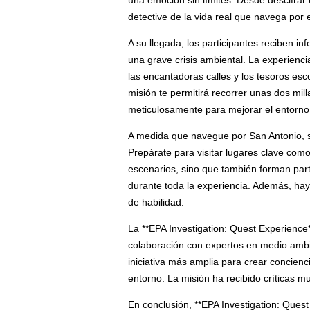
una emoción sin límites. Desde descifrar
detective de la vida real que navega por 
A su llegada, los participantes reciben i
una grave crisis ambiental. La experienci
las encantadoras calles y los tesoros e
misión te permitirá recorrer unas dos mill
meticulosamente para mejorar el entorno
A medida que navegue por San Antonio, se
Prepárate para visitar lugares clave como 
escenarios, sino que también forman part
durante toda la experiencia. Además, hay 
de habilidad.
La **EPA Investigation: Quest Experience*
colaboración con expertos en medio ambi
iniciativa más amplia para crear concien
entorno. La misión ha recibido críticas mu
En conclusión, **EPA Investigation: Ques