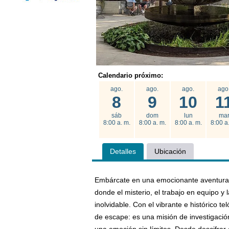
Calendario próximo:
ago.
ago.
ago.
ago
8
9
10
1
sáb
dom
lun
ma
8:00 a. m.
8:00 a. m.
8:00 a. m.
8:00 a
Detalles
Ubicación
Embárcate en una emocionante aventura e
donde el misterio, el trabajo en equipo y
inolvidable. Con el vibrante e histórico 
de escape: es una misión de investigació