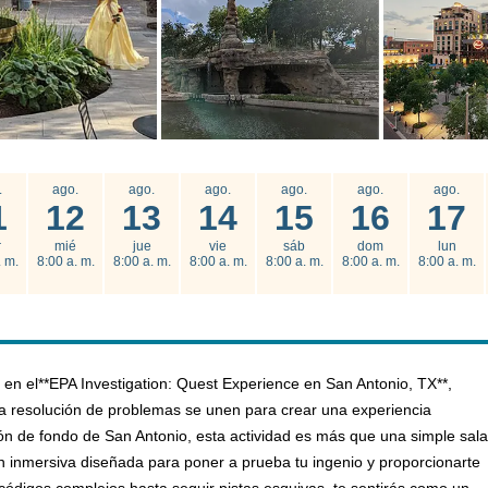
.
ago.
ago.
ago.
ago.
ago.
ago.
1
12
13
14
15
16
17
r
mié
jue
vie
sáb
dom
lun
. m.
8:00 a. m.
8:00 a. m.
8:00 a. m.
8:00 a. m.
8:00 a. m.
8:00 a. m.
n el**EPA Investigation: Quest Experience en San Antonio, TX**,
 la resolución de problemas se unen para crear una experiencia
telón de fondo de San Antonio, esta actividad es más que una simple sala
n inmersiva diseñada para poner a prueba tu ingenio y proporcionarte