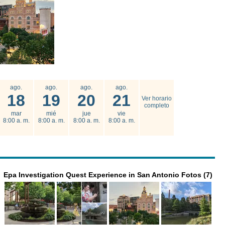
ago.
ago.
ago.
ago.
18
19
20
21
Ver horario
completo
mar
mié
jue
vie
8:00 a. m.
8:00 a. m.
8:00 a. m.
8:00 a. m.
Epa Investigation Quest Experience in San Antonio Fotos (7)