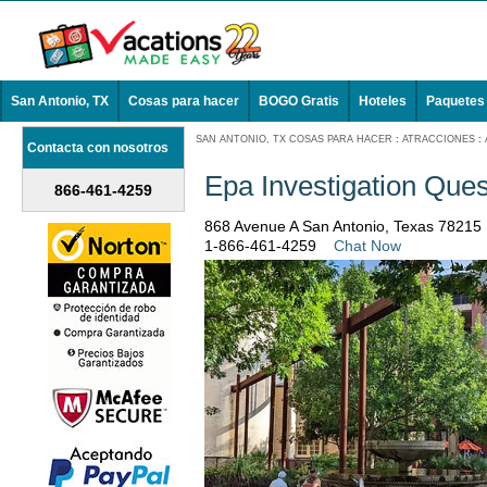
San Antonio, TX
Cosas para hacer
BOGO Gratis
Hoteles
Paquetes
SAN ANTONIO, TX COSAS PARA HACER
:
ATRACCIONES
:
Contacta con nosotros
Epa Investigation Ques
866-461-4259
868 Avenue A San Antonio, Texas 78215
1-866-461-4259
Chat Now