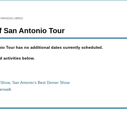
PARADAS LIBRES
f San Antonio Tour
io Tour has no additional dates currently scheduled.
d activities below.
Show, San Antonio's Best Dinner Show
verwalk