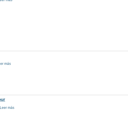
eer más
er más
our
Leer más