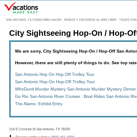
Menú
SAN ANTONIO, TX COSAS PARA HACER
:
PASEOS Y CRUCEROS AL AIRE LIBRE
:
TOURS CON 
City Sightseeing Hop-On / Hop-Of
We are sorry, City Sightseeing Hop-On / Hop-Off San Anton
However, there are still plenty of things to do. See top rate
San Antonio Hop On Hop Off Trolley Tour
San Antonio Hop-On Hop-Off Trolley Tour
WhoDunit Murder Mystery San Antonio Murder Mystery Dinner 
Go Rio San Antonio River Cruises : Boat Rides San Antonio Ri
The Alamo: Exhibit Entry
216 E Crockett St San Antonio, TX 78205