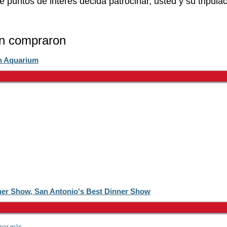
 puntos de interés decida patrocinar, usted y su tripul
én compraron
n Aquarium
er Show, San Antonio's Best Dinner Show