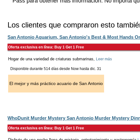
Pass para obtener más información. No importa qué
Los clientes que compraron esto tambi
San Antonio Aquarium, San Antonio's Best & Most Hands O
Oferta exclusiva en línea: Buy 1 Get 1 Free
Hogar de una variedad de criaturas submarinas,
Leer más
Disponible durante 514 días desde
Now
hasta
dic. 31
El mejor y más práctico acuario de San Antonio
WhoDunit Murder Mystery San Antonio Murder Mystery Dinn
Oferta exclusiva en línea: Buy 1 Get 1 Free
Disfrute de una noche llena de misterio, entretenimiento y gastronomía