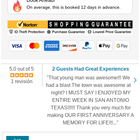
Book Ahead!
On average, this is booked 12 days in advance.
5.0 out of 5
2 Guests Had Great Experiences
"That young man was awesome!!! We
1 revisión
had a blast The town was awesome at
night? I MUST SAY I ENJOYED MY
ENTIRE WEEK IN SAN ANTONIO
TEXAS!!!!!! Thank you very much for
making OUR FIRST ANNIVERSARY A
MEMORY FOR LIFE!!!..."