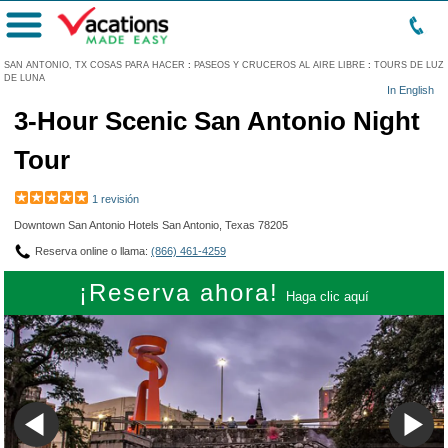
Menú
SAN ANTONIO, TX COSAS PARA HACER
:
PASEOS Y CRUCEROS AL AIRE LIBRE
:
TOURS DE LUZ
DE LUNA
In English
3-Hour Scenic San Antonio Night
Tour
1 revisión
Downtown San Antonio Hotels San Antonio, Texas 78205
Reserva online o llama:
(866) 461-4259
¡Reserva ahora!
Haga clic aquí