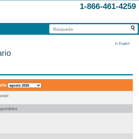
1-866-461-4259
In English
rio
rio
lando
sponibles