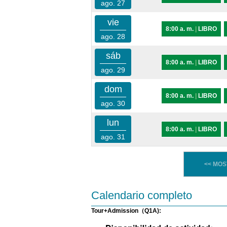
ago. 27
vie
8:00 a. m.
|
LIBRO
ago. 28
sáb
8:00 a. m.
|
LIBRO
ago. 29
dom
8:00 a. m.
|
LIBRO
ago. 30
lun
8:00 a. m.
|
LIBRO
ago. 31
<< MO
Calendario completo
Tour+Admission（Q1A):