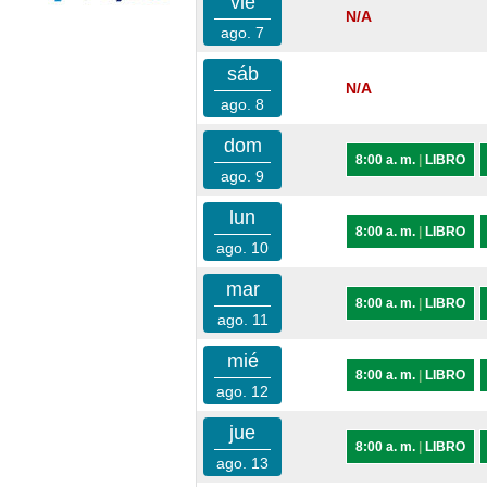
vie
N/A
ago. 7
sáb
N/A
ago. 8
dom
8:00 a. m.
|
LIBRO
ago. 9
lun
8:00 a. m.
|
LIBRO
ago. 10
mar
8:00 a. m.
|
LIBRO
ago. 11
mié
8:00 a. m.
|
LIBRO
ago. 12
jue
8:00 a. m.
|
LIBRO
ago. 13