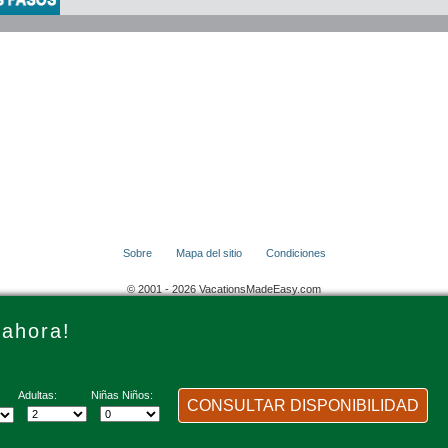
Sobre
Mapa del sitio
Condiciones
© 2001 - 2026 VacationsMadeEasy.com
 ahora!
Adultas:
Niñas Niños:
CONSULTAR DISPONIBILIDAD