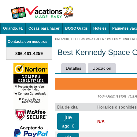
Orlando, FL
Cosas para hacer
BOGO Gratis
Hoteles
Paquetes vac
ORLANDO, FL COSAS PARA HACER
:
PASEOS Y CRUCEROS
Contacta con nosotros
Best Kennedy Space C
866-461-4259
Detalles
Ubicación
Tour+Admission（Q1A
Dia de cita
Horarios disponibles
jue
N/A
ago. 6