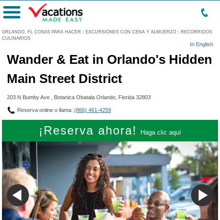
Menú
ORLANDO, FL COSAS PARA HACER
:
EXCURSIÓNES CON CENA Y ALMUERZO
:
RECORRIDOS
CULINARIOS
In English
Wander & Eat in Orlando's Hidden
Main Street District
203 N Bumby Ave , Botanica Obatala Orlando, Florida 32803
Reserva online o llama:
(866) 461-4259
¡Reserva ahora!
Haga clic aquí