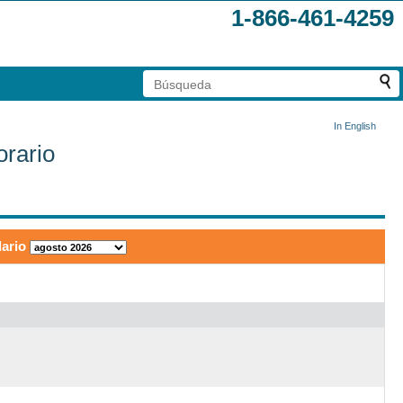
1-866-461-4259
In English
orario
dario