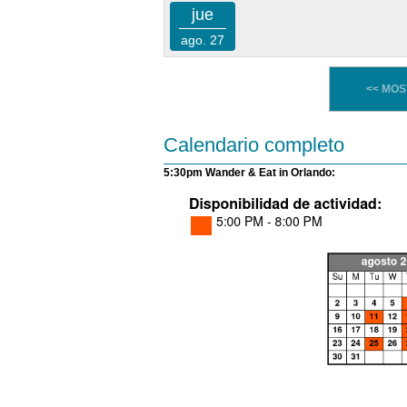
jue
ago. 27
<< MO
Calendario completo
5:30pm Wander & Eat in Orlando: