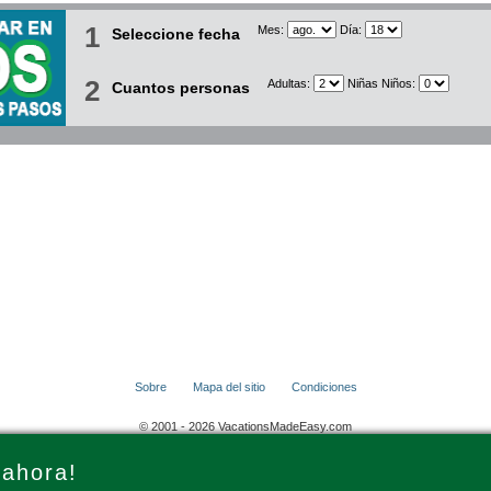
1
Mes:
Día:
Seleccione fecha
2
Adultas:
Niñas Niños:
Cuantos personas
Sobre
Mapa del sitio
Condiciones
© 2001 - 2026 VacationsMadeEasy.com
 ahora!