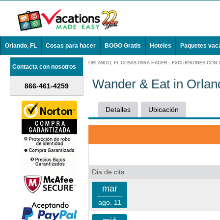
Orlando, FL
Cosas para hacer
BOGO Gratis
Hoteles
Paquetes vac
ORLANDO, FL COSAS PARA HACER
:
EXCURSIÓNES CON 
Contacta con nosotros
Wander & Eat in Orland
866-461-4259
Detalles
Ubicación
Dia de cita
mar
ago. 11