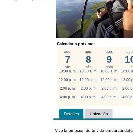
Calendario próximo:
ago.
ago.
ago.
ago
7
8
9
1
vie
sáb
dom
lun
10:00 a. m.
10:00 a. m.
10:00 a. m.
10:00 a
12:00 p. m.
12:00 p. m.
12:00 p. m.
12:00 p
2:00 p. m.
2:00 p. m.
2:00 p. m.
2:00 p
4:00 p. m.
4:00 p. m.
4:00 p. m.
4:00 p
Detalles
Ubicación
Vive la emoción de tu vida embarcándote 