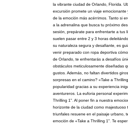
la vibrante ciudad de Orlando, Florida. U
excursión promete un viaje emocionante y
de la emoción más acérrimos. Tanto si er
a la adrenalina que busca tu próximo desa
sesión, prepárate para enfrentarte a tus l
suelen pasar entre 2 y 3 horas deleitándo
su naturaleza segura y desafiante, es gu
venir preparado con ropa deportiva cómod
de Orlando, te enfrentarás a desafíos ún
obstáculos meticulosamente diseñadas que
gustos. Además, no faltan divertidos giro
sorpresas en el camino? «Take a Thrilli
popularidad gracias a su experiencia inigu
aventureros. La euforia personal experim
Thrilling 1". Al poner fin a nuestra emoci
horizonte de la ciudad como majestuoso t
triunfales resuene en el paisaje urbano, t
emoción de «Take a Thrilling 1". Te espera