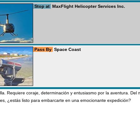
Stop at
MaxFlight Helicopter Services Inc.
Pass By
Space Coast
lla. Requiere coraje, determinación y entusiasmo por la aventura. De
ces, ¿estás listo para embarcarte en una emocionante expedición?