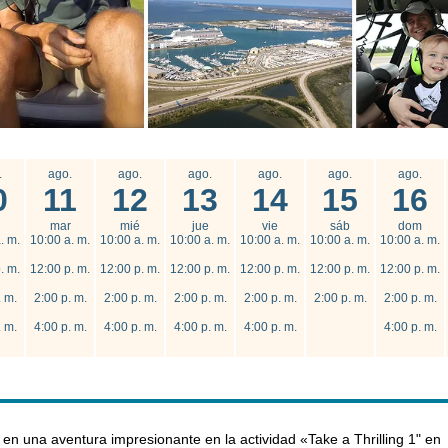
.
ago.
ago.
ago.
ago.
ago.
ago.
0
11
12
13
14
15
16
mar
mié
jue
vie
sáb
dom
. m.
10:00 a. m.
10:00 a. m.
10:00 a. m.
10:00 a. m.
10:00 a. m.
10:00 a. m.
. m.
12:00 p. m.
12:00 p. m.
12:00 p. m.
12:00 p. m.
12:00 p. m.
12:00 p. m.
. m.
2:00 p. m.
2:00 p. m.
2:00 p. m.
2:00 p. m.
2:00 p. m.
2:00 p. m.
. m.
4:00 p. m.
4:00 p. m.
4:00 p. m.
4:00 p. m.
4:00 p. m.
en una aventura impresionante en la actividad «Take a Thrilling 1" en