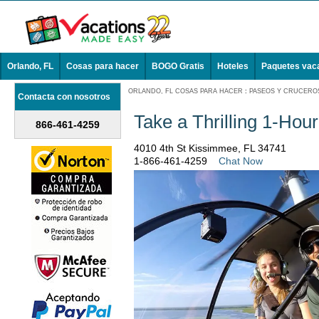
Orlando, FL
Cosas para hacer
BOGO Gratis
Hoteles
Paquetes vac
ORLANDO, FL COSAS PARA HACER
:
PASEOS Y CRUCEROS
Contacta con nosotros
Take a Thrilling 1-Hou
866-461-4259
4010 4th St Kissimmee, FL 34741
1-866-461-4259
Chat Now