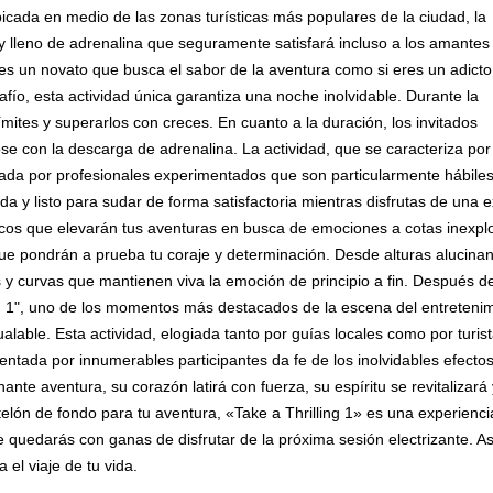
bicada en medio de las zonas turísticas más populares de la ciudad, la
 lleno de adrenalina que seguramente satisfará incluso a los amantes
es un novato que busca el sabor de la aventura como si eres un adicto
fío, esta actividad única garantiza una noche inolvidable. Durante la
ímites y superarlos con creces. En cuanto a la duración, los invitados
se con la descarga de adrenalina. La actividad, que se caracteriza por
iada por profesionales experimentados que son particularmente hábiles
a y listo para sudar de forma satisfactoria mientras disfrutas de una 
icos que elevarán tus aventuras en busca de emociones a cotas inexplor
 pondrán a prueba tu coraje y determinación. Desde alturas alucinant
s y curvas que mantienen viva la emoción de principio a fin. Después d
ng 1", uno de los momentos más destacados de la escena del entreten
alable. Esta actividad, elogiada tanto por guías locales como por turist
entada por innumerables participantes da fe de los inolvidables efect
onante aventura, su corazón latirá con fuerza, su espíritu se revitaliza
elón de fondo para tu aventura, «Take a Thrilling 1» es una experienci
e quedarás con ganas de disfrutar de la próxima sesión electrizante. Así
 el viaje de tu vida.