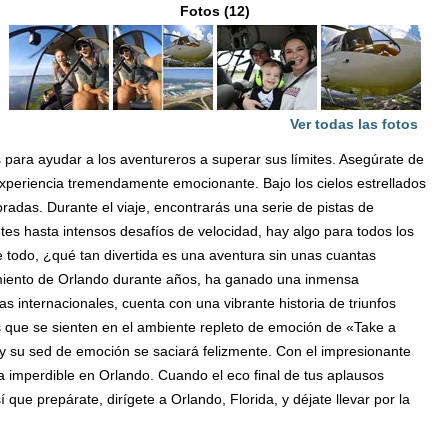
Fotos (12)
Ver todas las fotos
 para ayudar a los aventureros a superar sus límites. Asegúrate de
experiencia tremendamente emocionante. Bajo los cielos estrellados
adas. Durante el viaje, encontrarás una serie de pistas de
es hasta intensos desafíos de velocidad, hay algo para todos los
e todo, ¿qué tan divertida es una aventura sin unas cuantas
imiento de Orlando durante años, ha ganado una inmensa
as internacionales, cuenta con una vibrante historia de triunfos
os que se sienten en el ambiente repleto de emoción de «Take a
rá y su sed de emoción se saciará felizmente. Con el impresionante
a imperdible en Orlando. Cuando el eco final de tus aplausos
 que prepárate, dirígete a Orlando, Florida, y déjate llevar por la