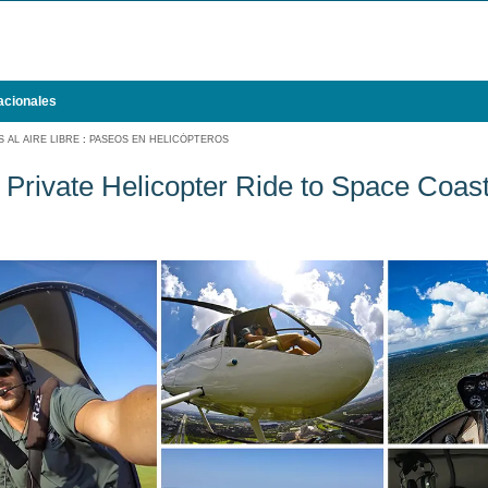
acionales
 AL AIRE LIBRE
:
PASEOS EN HELICÓPTEROS
r Private Helicopter Ride to Space Coas