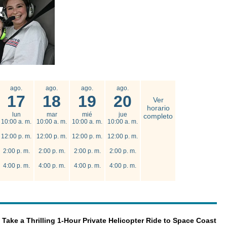
ago.
ago.
ago.
ago.
17
18
19
20
Ver
horario
lun
mar
mié
jue
completo
10:00 a. m.
10:00 a. m.
10:00 a. m.
10:00 a. m.
12:00 p. m.
12:00 p. m.
12:00 p. m.
12:00 p. m.
2:00 p. m.
2:00 p. m.
2:00 p. m.
2:00 p. m.
4:00 p. m.
4:00 p. m.
4:00 p. m.
4:00 p. m.
Take a Thrilling 1-Hour Private Helicopter Ride to Space Coast