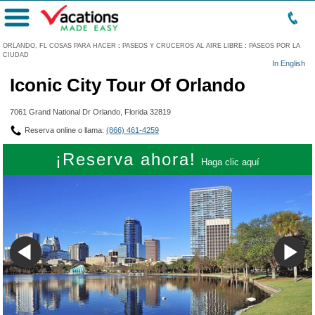
Menú
ORLANDO, FL COSAS PARA HACER
:
PASEOS Y CRUCEROS AL AIRE LIBRE
:
PASEOS POR LA
CIUDAD
In English
Iconic City Tour Of Orlando
7061 Grand National Dr Orlando, Florida 32819
Reserva online o llama:
(866) 461-4259
¡Reserva ahora!
Haga clic aquí