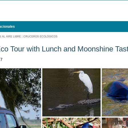
acionales
 AL AIRE LIBRE
:
CRUCEROS ECOLÓGICOS
 Eco Tour with Lunch and Moonshine Tas
57