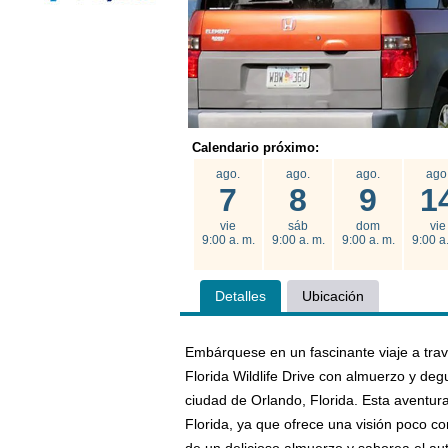
Calendario próximo:
ago.
ago.
ago.
ago
7
8
9
1
vie
sáb
dom
vie
9:00 a. m.
9:00 a. m.
9:00 a. m.
9:00 a
Detalles
Ubicación
Embárquese en un fascinante viaje a travé
Florida Wildlife Drive con almuerzo y deg
ciudad de Orlando, Florida. Esta aventura
Florida, ya que ofrece una visión poco co