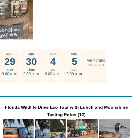
ago.
ago.
sep.
sep.
29
30
4
5
Ver horario
completo
sáb
dom
vie
sáb
9:00 a. m.
9:00 a. m.
9:00 a. m.
9:00 a. m.
Florida Wildlife Drive Eco Tour with Lunch and Moonshine
Tasting Fotos (12)