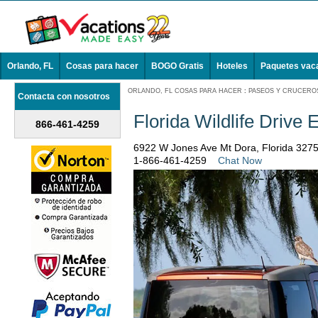
Orlando, FL
Cosas para hacer
BOGO Gratis
Hoteles
Paquetes vac
ORLANDO, FL COSAS PARA HACER
:
PASEOS Y CRUCEROS
Contacta con nosotros
Florida Wildlife Drive
866-461-4259
6922 W Jones Ave Mt Dora, Florida 327
1-866-461-4259
Chat Now