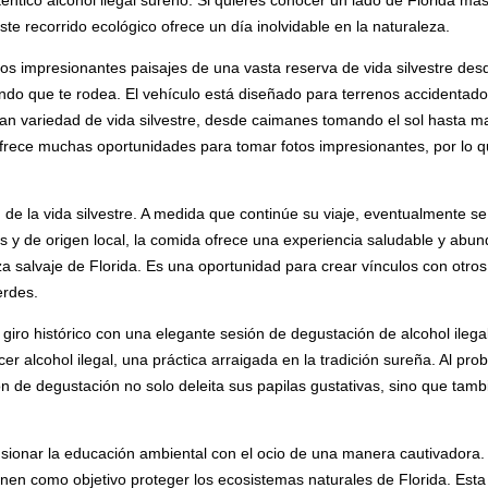
éntico alcohol ilegal sureño. Si quieres conocer un lado de Florida má
te recorrido ecológico ofrece un día inolvidable en la naturaleza.
los impresionantes paisajes de una vasta reserva de vida silvestre des
do que te rodea. El vehículo está diseñado para terrenos accidentados,
an variedad de vida silvestre, desde caimanes tomando el sol hasta m
 ofrece muchas oportunidades para tomar fotos impresionantes, por lo q
de la vida silvestre. A medida que continúe su viaje, eventualmente s
os y de origen local, la comida ofrece una experiencia saludable y abu
a salvaje de Florida. Es una oportunidad para crear vínculos con otros
erdes.
 giro histórico con una elegante sesión de degustación de alcohol ileg
r alcohol ilegal, una práctica arraigada en la tradición sureña. Al pr
 de degustación no solo deleita sus papilas gustativas, sino que tambi
usionar la educación ambiental con el ocio de una manera cautivadora.
nen como objetivo proteger los ecosistemas naturales de Florida. Esta s