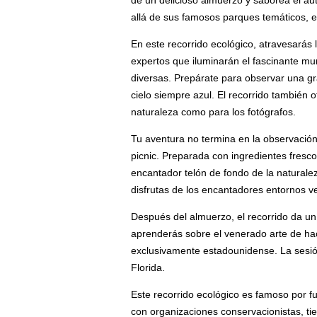
de un delicioso almuerzo y saborea el aut
allá de sus famosos parques temáticos, es
En este recorrido ecológico, atravesarás 
expertos que iluminarán el fascinante mun
diversas. Prepárate para observar una gr
cielo siempre azul. El recorrido también
naturaleza como para los fotógrafos.
Tu aventura no termina en la observación 
picnic. Preparada con ingredientes fresc
encantador telón de fondo de la naturalez
disfrutas de los encantadores entornos v
Después del almuerzo, el recorrido da un
aprenderás sobre el venerado arte de hace
exclusivamente estadounidense. La sesión
Florida.
Este recorrido ecológico es famoso por f
con organizaciones conservacionistas, tie