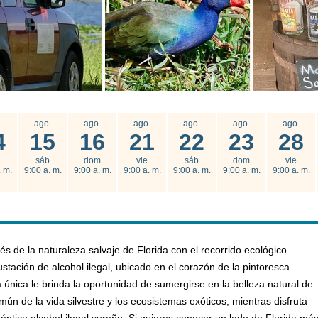
.
ago.
ago.
ago.
ago.
ago.
ago.
4
15
16
21
22
23
28
sáb
dom
vie
sáb
dom
vie
. m.
9:00 a. m.
9:00 a. m.
9:00 a. m.
9:00 a. m.
9:00 a. m.
9:00 a. m.
s de la naturaleza salvaje de Florida con el recorrido ecológico
ustación de alcohol ilegal, ubicado en el corazón de la pintoresca
 única le brinda la oportunidad de sumergirse en la belleza natural de
mún de la vida silvestre y los ecosistemas exóticos, mientras disfruta