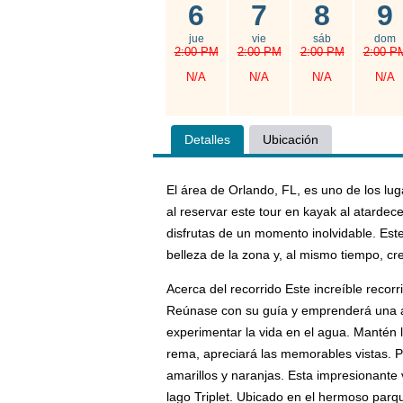
6
7
8
9
jue
vie
sáb
dom
2:00 PM
2:00 PM
2:00 PM
2:00 P
N/A
N/A
N/A
N/A
Detalles
Ubicación
El área de Orlando, FL, es uno de los l
al reservar este tour en kayak al atardece
disfrutas de un momento inolvidable. Este 
belleza de la zona y, al mismo tiempo, c
Acerca del recorrido Este increíble reco
Reúnase con su guía y emprenderá una aso
experimentar la vida en el agua. Mantén 
rema, apreciará las memorables vistas. P
amarillos y naranjas. Esta impresionante 
lago Triplet. Ubicado en el hermoso parqu