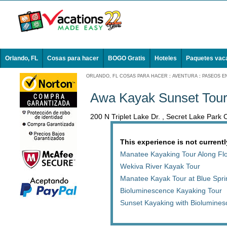
Orlando, FL
Cosas para hacer
BOGO Gratis
Hoteles
Paquetes vac
ORLANDO, FL COSAS PARA HACER
:
AVENTURA
:
PASEOS E
Awa Kayak Sunset Tou
200 N Triplet Lake Dr. , Secret Lake Park
This experience is not currentl
Manatee Kayaking Tour Along Flor
Wekiva River Kayak Tour
Manatee Kayak Tour at Blue Spri
Bioluminescence Kayaking Tour
Sunset Kayaking with Biolumine