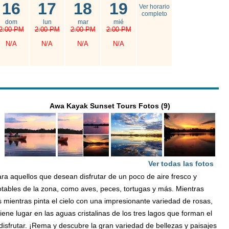
16
17
18
19
Ver horario
completo
dom
lun
mar
mié
2:00 PM
2:00 PM
2:00 PM
2:00 PM
N/A
N/A
N/A
N/A
Awa Kayak Sunset Tours Fotos (9)
Ver todas las fotos
a aquellos que desean disfrutar de un poco de aire fresco y
otables de la zona, como aves, peces, tortugas y más. Mientras
 mientras pinta el cielo con una impresionante variedad de rosas,
ene lugar en las aguas cristalinas de los tres lagos que forman el
disfrutar. ¡Rema y descubre la gran variedad de bellezas y paisajes