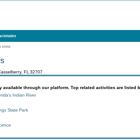
acionales
N KAYAK
rs
 Casselberry, FL 32707
y available through our platform. Top related activities are listed 
ida's Indian River
ngs State Park
scence