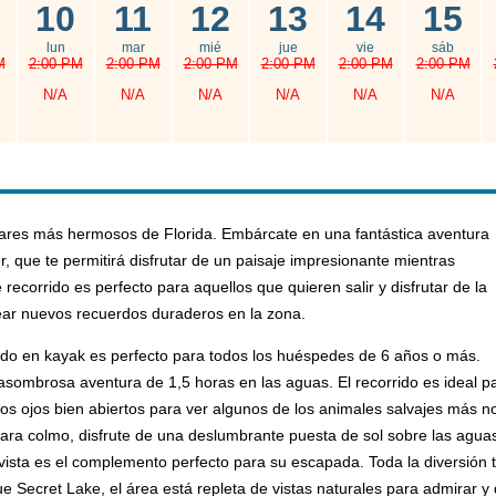
10
11
12
13
14
15
lun
mar
mié
jue
vie
sáb
M
2:00 PM
2:00 PM
2:00 PM
2:00 PM
2:00 PM
2:00 PM
N/A
N/A
N/A
N/A
N/A
N/A
ugares más hermosos de Florida. Embárcate en una fantástica aventura
r, que te permitirá disfrutar de un paisaje impresionante mientras
recorrido es perfecto para aquellos que quieren salir y disfrutar de la
rear nuevos recuerdos duraderos en la zona.
rrido en kayak es perfecto para todos los huéspedes de 6 años o más.
mbrosa aventura de 1,5 horas en las aguas. El recorrido es ideal par
los ojos bien abiertos para ver algunos de los animales salvajes más n
ara colmo, disfrute de una deslumbrante puesta de sol sobre las aguas
vista es el complemento perfecto para su escapada. Toda la diversión ti
e Secret Lake, el área está repleta de vistas naturales para admirar y 