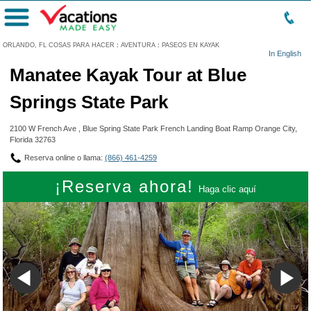
Menú
ORLANDO, FL COSAS PARA HACER
:
AVENTURA
:
PASEOS EN KAYAK
In English
Manatee Kayak Tour at Blue
Springs State Park
2100 W French Ave , Blue Spring State Park French Landing Boat Ramp Orange City,
Florida 32763
Reserva online o llama:
(866) 461-4259
¡Reserva ahora!
Haga clic aquí