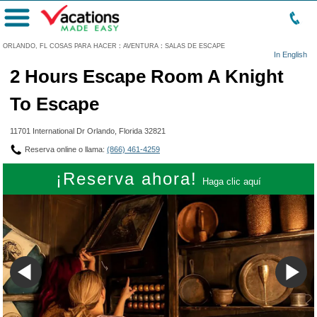
Menú
ORLANDO, FL COSAS PARA HACER
:
AVENTURA
:
SALAS DE ESCAPE
In English
2 Hours Escape Room A Knight
To Escape
11701 International Dr Orlando, Florida 32821
Reserva online o llama:
(866) 461-4259
¡Reserva ahora!
Haga clic aquí