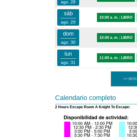
ago. 28
sáb
10:00 a. m.
|
LIBRO
ago. 29
dom
10:00 a. m.
|
LIBRO
ago. 30
lun
11:00 a. m.
|
LIBRO
ago. 31
<< MO
Calendario completo
2 Hours Escape Room A Knight To Escape: