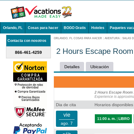
Orlando, FL
Cosas para hacer
BOGO Gratis
Hoteles
Paquetes vac
ORLANDO, FL COSAS PARA HACER
:
AVENTURA
:
SALAS 
Contacta con nosotros
2 Hours Escape Room 
866-461-4259
Detalles
Ubicación
2 Hours Escape Room 
Experience is approxima
Dia de cita
Horarios disponibles
vie
11:00 a. m.
|
LIBRO
ago. 7