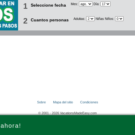
1
Mes:
Día:
Seleccione fecha
2
Adultas:
Niñas Niños:
Cuantos personas
Sobre
Mapa del sitio
Condiciones
© 2001 - 2026 VacationsMadeEasy.com
 ahora!