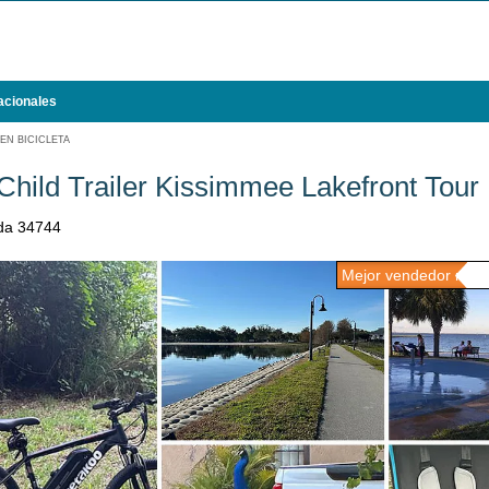
acionales
EN BICICLETA
Child Trailer Kissimmee Lakefront Tour
ida 34744
Mejor vendedor n.º 3