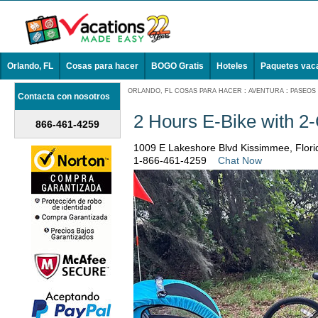
Orlando, FL
Cosas para hacer
BOGO Gratis
Hoteles
Paquetes vac
ORLANDO, FL COSAS PARA HACER
:
AVENTURA
:
PASEOS 
Contacta con nosotros
2 Hours E-Bike with 2-
866-461-4259
1009 E Lakeshore Blvd Kissimmee, Flor
1-866-461-4259
Chat Now