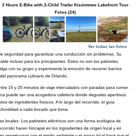
2 Hours E-Bike with 2-Child Trailer Kissimmee Lakefront Tour
Fotos (24)
Ver todas las fotos
de seguridad para garantizar una conducción sin problemas. Su
able incluso para los principiantes. Estos no son los patinetes
alga con su grupo y experimente la emoción de recorrer barrios
 del panorama culinario de Orlando.
ntre 15 y 20 minutos de viaje intercalados con paradas para comer.
ica puede ser una acogedora cafetería donde degustes aperitivos
 de ingredientes frescos. A lo largo del recorrido, el guía
 profundidad a cada bocado que toma.
as locales. Los patinetes eléctricos son una forma ecológica de
corrido hacen hincapié en los ingredientes de origen local y en
jes respetuosos con el medio ambiente y el apoyo local hace que el