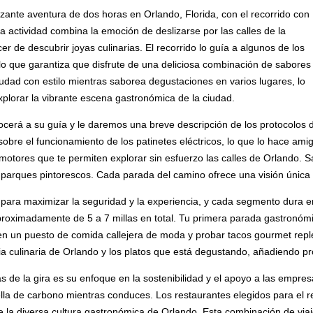
zante aventura de dos horas en Orlando, Florida, con el recorrido con
ta actividad combina la emoción de deslizarse por las calles de la
cer de descubrir joyas culinarias. El recorrido lo guía a algunos de los
o que garantiza que disfrute de una deliciosa combinación de sabores
ciudad con estilo mientras saborea degustaciones en varios lugares, lo
xplorar la vibrante escena gastronómica de la ciudad.
cerá a su guía y le daremos una breve descripción de los protocolos 
obre el funcionamiento de los patinetes eléctricos, lo que lo hace amig
tores que te permiten explorar sin esfuerzo las calles de Orlando. S
 y parques pintorescos. Cada parada del camino ofrece una visión única
e para maximizar la seguridad y la experiencia, y cada segmento dura e
proximadamente de 5 a 7 millas en total. Tu primera parada gastronóm
 un puesto de comida callejera de moda y probar tacos gourmet repletos
oria culinaria de Orlando y los platos que está degustando, añadiendo
 de la gira es su enfoque en la sostenibilidad y el apoyo a las empres
lla de carbono mientras conduces. Los restaurantes elegidos para el re
e la diversa cultura gastronómica de Orlando. Esta combinación de via