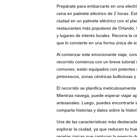
Prepárate para embarcarte en una electri
cena en patinete eléctrico de 2 horas. Es
ciudad en un patinete eléctrico con el pla
restaurantes más populares de Orlando, l
y lugares de interés locales. Recorra la 
que lo convierte en una forma única de e
Al comenzar este emocionante viaje, cono
recorrido comienza con un breve tutorial s
comunes; están equipados con potentes mo
pintorescos, zonas céntricas bulliciosas
El recorrido se planifica meticulosament
Mientras navega, puede esperar viajar a
artesanales. Luego, puedes encontrarte en
comparte historias y datos sobre la hist
Una de las características más destacadas
explorar la ciudad, ya que reducen tu hue
recetas únicas que capturan la esencia d