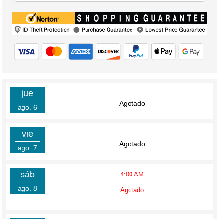
jue
Agotado
ago. 6
vie
Agotado
ago. 7
sáb
4:00 AM
ago. 8
Agotado