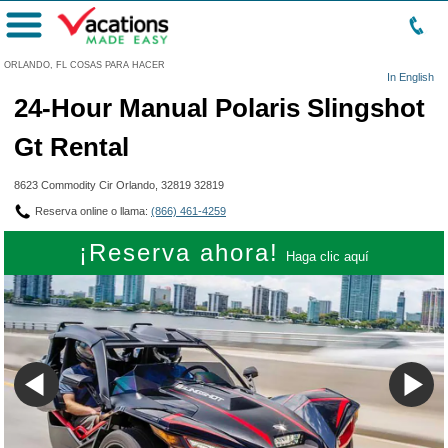
Menú
ORLANDO, FL COSAS PARA HACER
In English
24-Hour Manual Polaris Slingshot
Gt Rental
8623 Commodity Cir Orlando, 32819 32819
Reserva online o llama:
(866) 461-4259
¡Reserva ahora!
Haga clic aquí