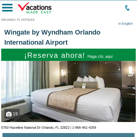
Menú
ORLANDO, FL HOTELES
In English
Wingate by Wyndham Orlando
International Airport
¡Reserva ahora!
Haga clic aquí
19
5750 Hazeltine National Dr Orlando, FL 32822 |
1-866-461-4259