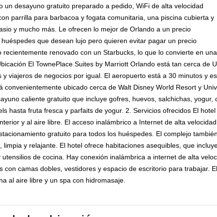
o un desayuno gratuito preparado a pedido, WiFi de alta velocidad
e con parrilla para barbacoa y fogata comunitaria, una piscina cubierta y
sio y mucho más. Le ofrecen lo mejor de Orlando a un precio
os huéspedes que desean lujo pero quieren evitar pagar un precio
lo recientemente renovado con un Starbucks, lo que lo convierte en una
Ubicación El TownePlace Suites by Marriott Orlando está tan cerca de
as y viajeros de negocios por igual. El aeropuerto está a 30 minutos y e
á convenientemente ubicado cerca de Walt Disney World Resort y Univ
yuno caliente gratuito que incluye gofres, huevos, salchichas, yogur
s hasta fruta fresca y parfaits de yogur. 2. Servicios ofrecidos El hote
erior y al aire libre. El acceso inalámbrico a Internet de alta velocidad
estacionamiento gratuito para todos los huéspedes. El complejo también
impia y relajante. El hotel ofrece habitaciones asequibles, que incluy
 y utensilios de cocina. Hay conexión inalámbrica a internet de alta velo
con camas dobles, vestidores y espacio de escritorio para trabajar. El
a al aire libre y un spa con hidromasaje.