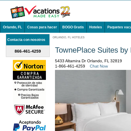
Orlando, FL
Cosas para hacer
BOGO Gratis
Hoteles
Paquetes vac
ORLANDO, FL HOTELES
Contacta con nosotros
TownePlace Suites by 
866-461-4259
5433 Altamira Dr Orlando, FL 32819
1-866-461-4259
Chat Now