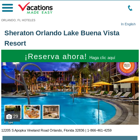
Menú
ORLANDO, FL HOTELES
In English
Sheraton Orlando Lake Buena Vista
Resort
¡Reserva ahora!
Haga clic aquí
29
12205 S Apopka Vineland Road Orlando, Florida 32836 |
1-866-461-4259