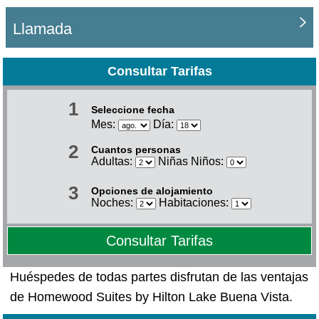
Llamada
Consultar Tarifas
1
Seleccione fecha
Mes:
Día:
2
Cuantos personas
Adultas:
Niñas Niños:
3
Opciones de alojamiento
Noches:
Habitaciones:
Consultar Tarifas
Huéspedes de todas partes disfrutan de las ventajas
de Homewood Suites by Hilton Lake Buena Vista.