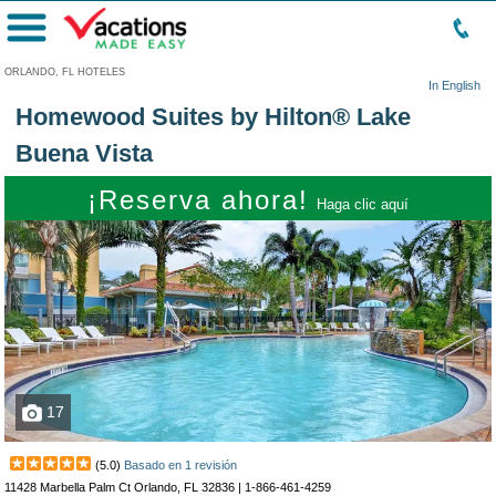
Menú
ORLANDO, FL HOTELES
In English
Homewood Suites by Hilton® Lake
Buena Vista
¡Reserva ahora!
Haga clic aquí
17
(
5.0
)
Basado en
1
revisión
11428 Marbella Palm Ct Orlando, FL 32836 |
1-866-461-4259