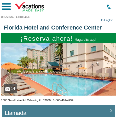
Menú
ORLANDO, FL HOTELES
In English
Florida Hotel and Conference Center
¡Reserva ahora!
Haga clic aquí
14
1500 Sand Lake Rd Orlando, FL 32809 |
1-866-461-4259
Llamada