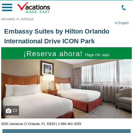
Menú
ORLANDO, FL HOTELES
In English
Embassy Suites by Hilton Orlando
International Drive ICON Park
¡Reserva ahora!
Haga clic aquí
23
8250 Jamaican Ct Orlando, FL 32819 |
1-866-461-4259