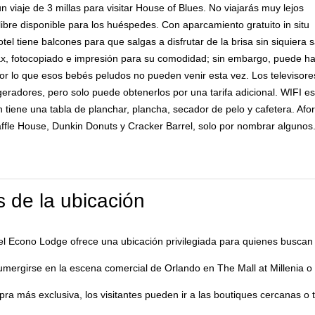
 viaje de 3 millas para visitar House of Blues. No viajarás muy lejos
libre disponible para los huéspedes. Con aparcamiento gratuito in situ
l tiene balcones para que salgas a disfrutar de la brisa sin siquiera sal
x, fotocopiado e impresión para su comodidad; sin embargo, puede hab
or lo que esos bebés peludos no pueden venir esta vez. Los televisores
igeradores, pero solo puede obtenerlos por una tarifa adicional. WIFI 
tiene una tabla de planchar, plancha, secador de pelo y cafetera. Af
ffle House, Dunkin Donuts y Cracker Barrel, solo por nombrar algunos
 de la ubicación
el Econo Lodge ofrece una ubicación privilegiada para quienes buscan 
umergirse en la escena comercial de Orlando en The Mall at Millenia o 
ra más exclusiva, los visitantes pueden ir a las boutiques cercanas o t