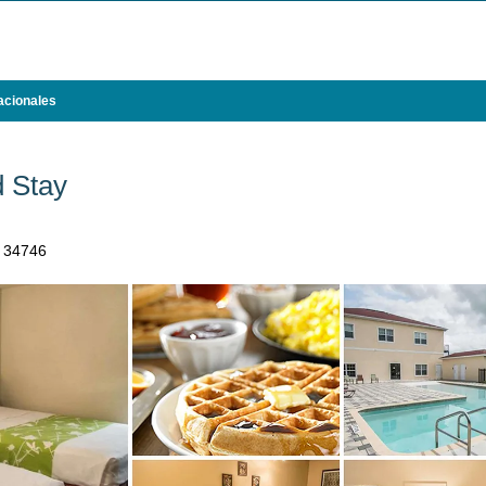
acionales
 Stay
L 34746