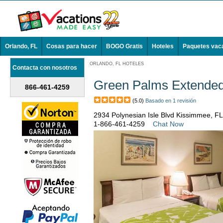
Orlando, FL
Cosas para hacer
BOGO Gratis
Hoteles
Paquetes vac
ORLANDO, FL HOTELES
Contacta con nosotros
Green Palms Extended
866-461-4259
(5.0)
Basado en 1 revisión
2934 Polynesian Isle Blvd Kissimmee, F
1-866-461-4259
Chat Now