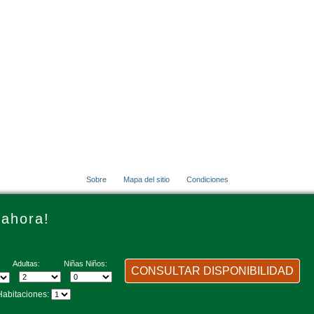
Sobre
Mapa del sitio
Condiciones
© 2001 - 2026 VacationsMadeEasy.com
 ahora!
Adultas:
Niñas Niños:
CONSULTAR DISPONIBILIDAD
itaciones: