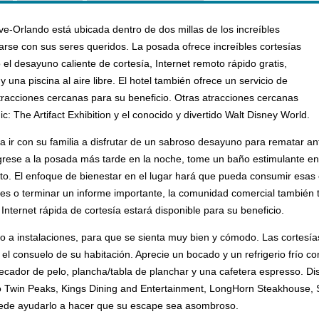
ve-Orlando está ubicada dentro de dos millas de los increíbles
zarse con sus seres queridos. La posada ofrece increíbles cortesías
o el desayuno caliente de cortesía, Internet remoto rápido gratis,
una piscina al aire libre. El hotel también ofrece un servicio de
tracciones cercanas para su beneficio. Otras atracciones cercanas
ic: The Artifact Exhibition y el conocido y divertido Walt Disney World.
a ir con su familia a disfrutar de un sabroso desayuno para rematar ante
ese a la posada más tarde en la noche, tome un baño estimulante en la 
o. El enfoque de bienestar en el lugar hará que pueda consumir esas ca
 o terminar un informe importante, la comunidad comercial también tie
Internet rápida de cortesía estará disponible para su beneficio.
o a instalaciones, para que se sienta muy bien y cómodo. Las cortesías
e el consuelo de su habitación. Aprecie un bocado y un refrigerio frío 
secador de pelo, plancha/tabla de planchar y una cafetera espresso. Dis
omo Twin Peaks, Kings Dining and Entertainment, LongHorn Steakhouse
ede ayudarlo a hacer que su escape sea asombroso.