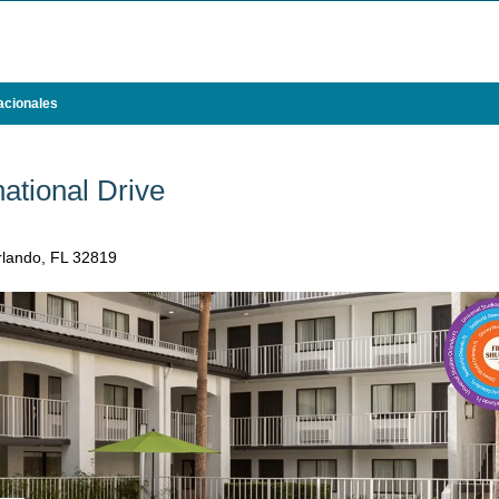
acionales
national Drive
rlando, FL 32819