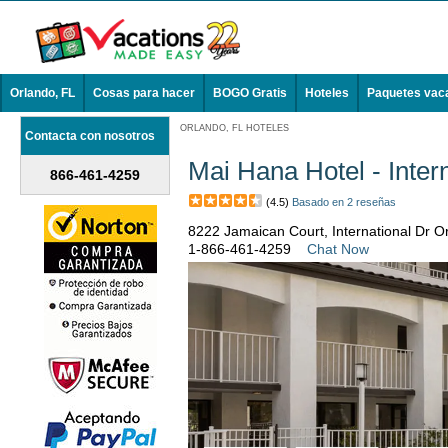
Orlando, FL
Cosas para hacer
BOGO Gratis
Hoteles
Paquetes vac
ORLANDO, FL HOTELES
Contacta con nosotros
Mai Hana Hotel - Inter
866-461-4259
(4.5)
Basado en 2 reseñas
8222 Jamaican Court, International Dr O
1-866-461-4259
Chat Now