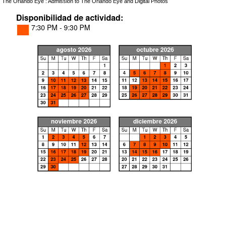
The Orlando Eye : Admission to The Orlando Eye and Digital Photos