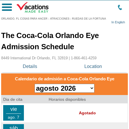
Menú
ORLANDO, FL COSAS PARA HACER
:
ATRACCIONES
:
RUEDAS DE LA FORTUNA
In English
The Coca-Cola Orlando Eye
Admission Schedule
8449 International Dr Orlando, FL 32819 |
1-866-461-4259
Details
Location
Calendario de admisión a Coca-Cola Orlando Eye
Dia de cita
Horarios disponibles
vie
Agotado
ago. 7
sáb