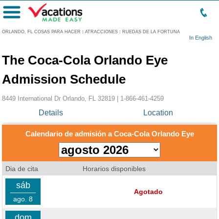
Menú
ORLANDO, FL COSAS PARA HACER
:
ATRACCIONES
:
RUEDAS DE LA FORTUNA
In English
The Coca-Cola Orlando Eye
Admission Schedule
8449 International Dr Orlando, FL 32819 |
1-866-461-4259
Details
Location
Calendario de admisión a Coca-Cola Orlando Eye
Dia de cita
Horarios disponibles
sáb
Agotado
ago. 8
dom