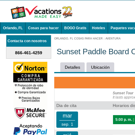
Orlando, FL
Cosas para hacer
BOGO Gratis
Hoteles
Paquetes vac
ORLANDO, FL COSAS PARA HACER
:
AVENTURA
Contacta con nosotros
Sunset Paddle Board O
866-461-4259
Detalles
Ubicación
Sunset Tour
It lasts appro
Dia de cita
Horarios di
mar
5:00 p. m.
|
sep. 1