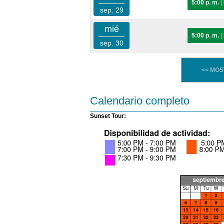
5:00 p. m.
|
sep. 29
mié
5:00 p. m.
|
sep. 30
<< MO
Calendario completo
Sunset Tour: