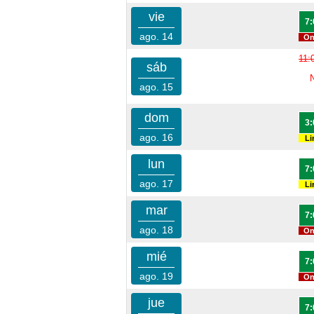
vie
7:
ago. 14
On
11:
sáb
ago. 15
dom
3:
ago. 16
Li
lun
7:
ago. 17
Li
mar
7:
ago. 18
On
mié
7:
ago. 19
On
jue
7: