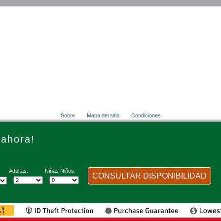
Sobre
Mapa del sitio
Condiciones
© 2001 - 2026 VacationsMadeEasy.com
 ahora!
Adultas:
Niñas Niños:
CONSULTAR DISPONIBILIDAD