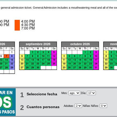
his general admission ticket. General Admission includes a mouthwatering meal and all of the 
1
Mes:
Día:
Seleccione fecha
2
Adultas:
Niñas Niños:
Cuantos personas