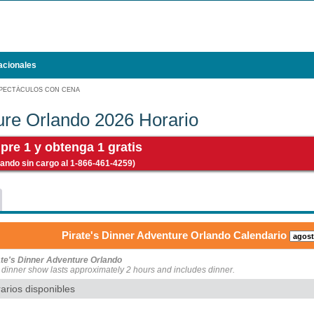
acionales
PECTÁCULOS CON CENA
ure Orlando 2026 Horario
pre 1 y obtenga 1 gratis
ando sin cargo al 1-866-461-4259)
Pirate's Dinner Adventure Orlando Calendario
ate's Dinner Adventure Orlando
 dinner show lasts approximately 2 hours and includes dinner.
arios disponibles