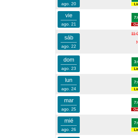
ago. 20
Li
vie
7:
ago. 21
On
11:
sáb
ago. 22
dom
3:
ago. 23
Li
lun
7:
ago. 24
Li
mar
7:
ago. 25
On
mié
7:
ago. 26
Li