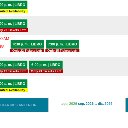
00 p. m.
|
LIBRO
mited Availability
00 p. m.
|
LIBRO
ly 23 Tickets Left
00 AM
4:30 p. m.
|
LIBRO
7:00 p. m.
|
LIBRO
N/A
Only 22 Tickets Left
Only 15 Tickets Left
00 p. m.
|
LIBRO
6:00 p. m.
|
LIBRO
ly 12 Tickets Left
Only 24 Tickets Left
00 p. m.
|
LIBRO
mited Availability
ago. 2026
sep. 2026
...
dic. 2026
STRAR MES ANTERIOR