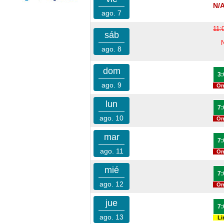
N/
ago. 7
11:
sáb
ago. 8
dom
3:
ago. 9
On
lun
7:
ago. 10
On
mar
7:
ago. 11
On
mié
7:
ago. 12
On
jue
7:
ago. 13
Li