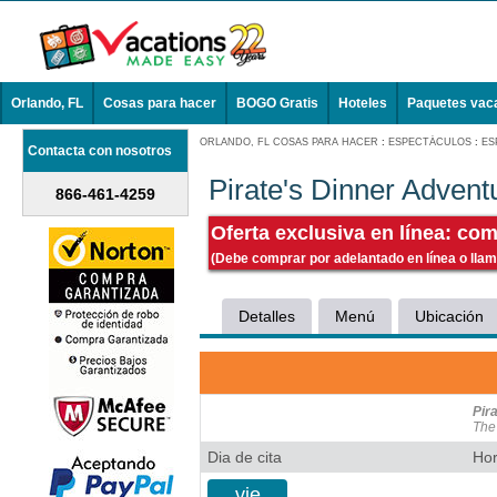
Orlando, FL
Cosas para hacer
BOGO Gratis
Hoteles
Paquetes vac
ORLANDO, FL COSAS PARA HACER
:
ESPECTÁCULOS
:
ES
Contacta con nosotros
Pirate's Dinner Advent
866-461-4259
Oferta exclusiva en línea: com
(Debe comprar por adelantado en línea o llam
Detalles
Menú
Ubicación
Pir
The
Dia de cita
Hor
vie