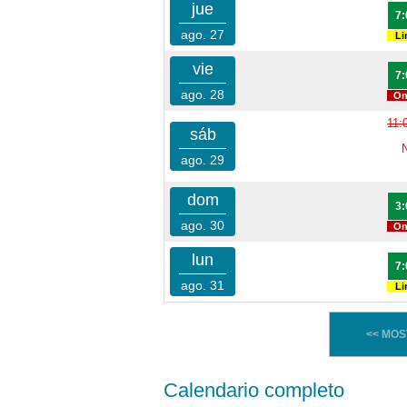
jue
7:
ago. 27
Li
vie
7:
ago. 28
On
11:
sáb
ago. 29
dom
3:
ago. 30
On
lun
7:
ago. 31
Li
<< MO
Calendario completo