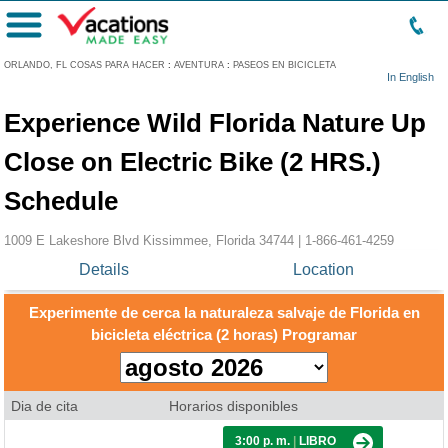
Menú
ORLANDO, FL COSAS PARA HACER
:
AVENTURA
:
PASEOS EN BICICLETA
In English
Experience Wild Florida Nature Up
Close on Electric Bike (2 HRS.)
Schedule
1009 E Lakeshore Blvd Kissimmee, Florida 34744 |
1-866-461-4259
Details
Location
Experimente de cerca la naturaleza salvaje de Florida en
bicicleta eléctrica (2 horas) Programar
Dia de cita
Horarios disponibles
3:00 p. m.
|
LIBRO