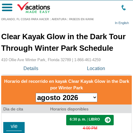
Menú
ORLANDO, FL COSAS PARA HACER
:
AVENTURA
:
PASEOS EN KAYAK
In English
Clear Kayak Glow in the Dark Tour
Through Winter Park Schedule
410 Ollie Ave Winter Park, Florida 32789 |
1-866-461-4259
Details
Location
Horario del recorrido en kayak Clear Kayak Glow in the Dark
por Winter Park
Dia de cita
Horarios disponibles
6:30 p. m.
|
LIBRO
vie
4:00 PM