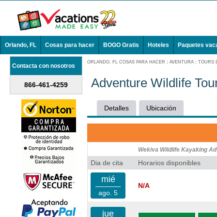
Orlando, FL
Cosas para hacer
BOGO Gratis
Hoteles
Paquetes vac
ORLANDO, FL COSAS PARA HACER
:
AVENTURA
:
TOURS 
Contacta con nosotros
Adventure Wildlife Tou
866-461-4259
Detalles
Ubicación
Wekiva Wildlife Kayaking Ad
Dia de cita
Horarios disponibles
mié
N/A
ago. 5
jue