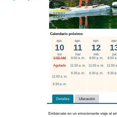
Calendario próximo:
ago.
ago.
ago.
ago
10
11
12
1
lun
mar
mié
jue
3:00 AM
8:00 a. m.
8:00 a. m.
8:00 a
Agotado
11:00 a. m.
11:00 a. m.
11:00 a
6:30 p. m.
6:30 p. m.
6:30 p
11:00 a. m.
6:30 p. m.
Detalles
Ubicación
Embárcate en un emocionante viaje al air