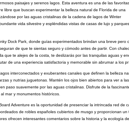
rmosos paisajes y serenos lagos. Esta aventura es una de las favorita
ire libre que buscan experimentar la belleza natural de Florida de una
izándose por las aguas cristalinas de la cadena de lagos de Winter
undante vida silvestre y espléndidas vistas de casas de lujo y parque
inky Dock Park, donde guías experimentados brindan una breve pero co
 aseguran de que te sientas seguro y cómodo antes de partir. Con chale
 que te alejes de la costa, te deslizarás por las tranquilas aguas y en
rutar de una experiencia satisfactoria y memorable sin abrumar a los pr
lagos interconectados y exuberantes canales que definen la belleza nat
 garzas y nutrias juguetonas. Mantén los ojos bien abiertos para ver a
 paso suavemente por las aguas cristalinas. Disfrute de la fascinante 
 al mar y monumentos históricos.
oard Adventure es la oportunidad de presenciar la intrincada red de ca
bordeados de robles españoles cubiertos de musgo y proporcionan un te
ores ofrecen interesantes comentarios sobre la historia y la ecología d