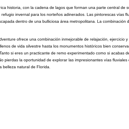
ca historia, con la cadena de lagos que forman una parte central de su
n refugio invernal para los norteños adinerados. Las pintorescas vías flu
apada dentro de una bulliciosa área metropolitana. La combinación de
enture ofrece una combinación inmejorable de relajación, ejercicio y 
llenos de vida silvestre hasta los monumentos históricos bien conserv
. Tanto si eres un practicante de remo experimentado como si acabas d
o pierdas la oportunidad de explorar las impresionantes vías fluviales
 belleza natural de Florida.