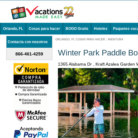
Orlando, FL
Cosas para hacer
BOGO Gratis
Hoteles
Paquetes vac
ORLANDO, FL COSAS PARA HACER
:
AVENTURA
Contacta con nosotros
Winter Park Paddle Bo
866-461-4259
1365 Alabama Dr , Kraft Azalea Garden 