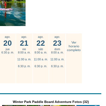
ago.
ago.
ago.
ago.
20
21
22
23
Ver
horario
jue
vie
sáb
dom
completo
6:30 p. m.
8:00 a. m.
8:00 a. m.
8:00 a. m.
11:00 a. m.
11:00 a. m.
11:00 a. m.
6:30 p. m.
6:30 p. m.
6:30 p. m.
Winter Park Paddle Board Adventure Fotos (32)