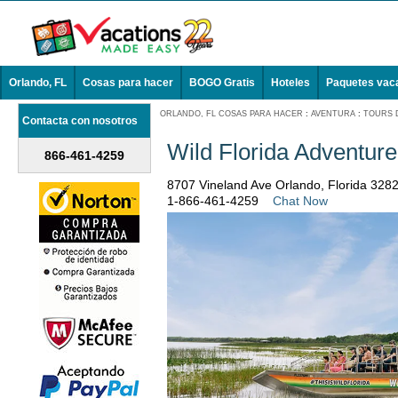
Orlando, FL
Cosas para hacer
BOGO Gratis
Hoteles
Paquetes vac
ORLANDO, FL COSAS PARA HACER
:
AVENTURA
:
TOURS 
Contacta con nosotros
Wild Florida Adventur
866-461-4259
8707 Vineland Ave Orlando, Florida 328
1-866-461-4259
Chat Now