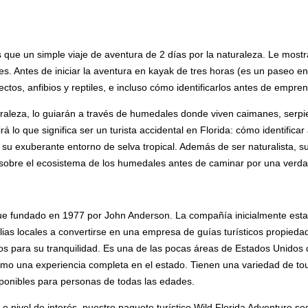
 que un simple viaje de aventura de 2 días por la naturaleza. Le mos
les. Antes de iniciar la aventura en kayak de tres horas (es un paseo 
ectos, anfibios y reptiles, e incluso cómo identificarlos antes de empr
raleza, lo guiarán a través de humedales donde viven caimanes, serpie
rá lo que significa ser un turista accidental en Florida: cómo identific
 exuberante entorno de selva tropical. Además de ser naturalista, su g
 sobre el ecosistema de los humedales antes de caminar por una verd
fue fundado en 1977 por John Anderson. La compañía inicialmente es
ias locales a convertirse en una empresa de guías turísticos propied
os para su tranquilidad. Es una de las pocas áreas de Estados Unidos
 como una experiencia completa en el estado. Tienen una variedad de to
sponibles para personas de todas las edades.
 o nivel de interés, nuestro paquete turístico Wild Florida Adventure 