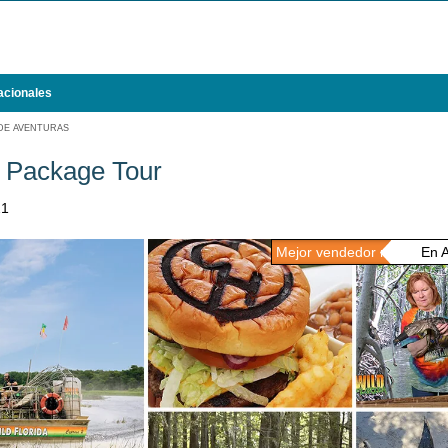
acionales
DE AVENTURAS
e Package Tour
21
Mejor vendedor n.º 1
En Ad