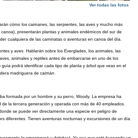
Ver todas las fotos
trarán cómo los caimanes, las serpientes, las aves y mucho más
en canoa), presentarán plantas y animales endémicos del sur de
ender cualquiera de las caminatas o aventuras en canoa del día.
ntes y aves. Hablarán sobre los Everglades, los animales, las
ar aves, animales y reptiles antes de embarcarse en uno de los
uía podrá identificar cada tipo de planta y árbol que veas en el
adera madriguera de caimán.
taba formada por un hombre y su perro, Woody. La empresa ha
ad de la tercera generación y operada con más de 40 empleados.
 donde se puede ver directamente una especie en peligro de
urs diferentes. Tienen aventuras nocturnas y excursiones de un día.
seguramente lo emocionará y deleitará. Ya sea que esté buscando un