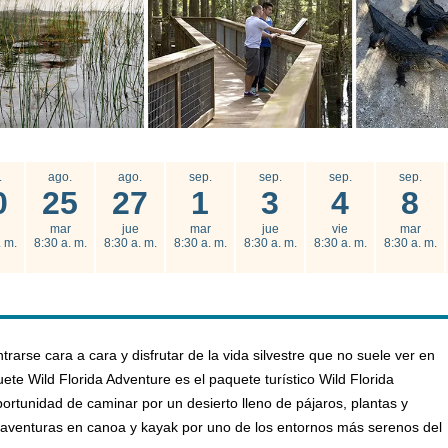
.
ago.
ago.
sep.
sep.
sep.
sep.
0
25
27
1
3
4
8
mar
jue
mar
jue
vie
mar
. m.
8:30 a. m.
8:30 a. m.
8:30 a. m.
8:30 a. m.
8:30 a. m.
8:30 a. m.
rarse cara a cara y disfrutar de la vida silvestre que no suele ver en
ete Wild Florida Adventure es el paquete turístico Wild Florida
ortunidad de caminar por un desierto lleno de pájaros, plantas y
e aventuras en canoa y kayak por uno de los entornos más serenos del