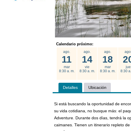
Calendario próximo:
ago.
ago.
ago.
ago
11
14
18
2
mar
vie
mar
jue
8:30 a. m.
8:30 a. m.
8:30 a. m.
8:30 a
Detalles
Ubicación
Si está buscando la oportunidad de encont
su vida cotidiana, no busque más: el paqu
Adventure. Durante dos días, tendrá la op
caimanes. Tienen un itinerario repleto d