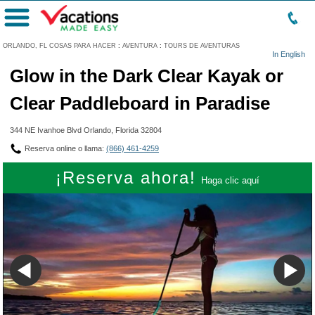
Menú
ORLANDO, FL COSAS PARA HACER
:
AVENTURA
:
TOURS DE AVENTURAS
In English
Glow in the Dark Clear Kayak or
Clear Paddleboard in Paradise
344 NE Ivanhoe Blvd Orlando, Florida 32804
Reserva online o llama:
(866) 461-4259
¡Reserva ahora!
Haga clic aquí