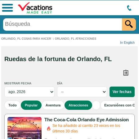
Menú
ORLANDO, FL COSAS PARA HACER
:
ORLANDO, FL ATRACCIONES
In English
Ruedas de la fortuna de Orlando, FL
MOSTRAR FECHA
DÍA
Todo
Popular
Aventura
Atracciones
Excursiónes con Cen
The Coca-Cola Orlando Eye Admission
Se ha añadido al carrito 23 veces en los
últimos 30 días