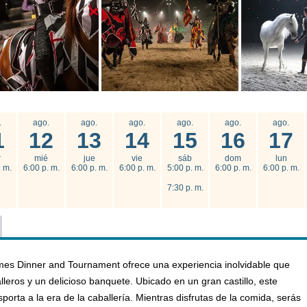
.
ago.
ago.
ago.
ago.
ago.
ago.
1
12
13
14
15
16
17
r
mié
jue
vie
sáb
dom
lun
. m.
6:00 p. m.
6:00 p. m.
6:00 p. m.
5:00 p. m.
6:00 p. m.
6:00 p. m.
7:30 p. m.
imes Dinner and Tournament ofrece una experiencia inolvidable que
leros y un delicioso banquete. Ubicado en un gran castillo, este
porta a la era de la caballería. Mientras disfrutas de la comida, serás