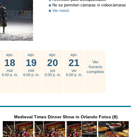
No se permiten cámaras ni videocámaras
Ver menú
ago.
ago.
ago.
ago.
18
19
20
21
Ver
horario
mar
mié
jue
vie
completo
6:00 p. m.
6:00 p. m.
6:00 p. m.
6:00 p. m.
Medieval Times Dinner Show in Orlando Fotos (8)