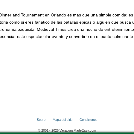
 Dinner and Tournament en Orlando es más que una simple comida; es un
istoria como si eres fanático de las batallas épicas o alguien que busca
stronomía exquisita, Medieval Times crea una noche de entretenimient
resenciar este espectacular evento y convertirlo en el punto culminant
Sobre
Mapa del sitio
Condiciones
© 2001 - 2026 VacationsMadeEasy.com