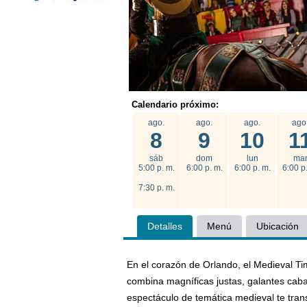
Calendario próximo:
ago.
ago.
ago.
ago
8
9
10
1
sáb
dom
lun
ma
5:00 p. m.
6:00 p. m.
6:00 p. m.
6:00 p
7:30 p. m.
Detalles
Menú
Ubicación
En el corazón de Orlando, el Medieval T
combina magníficas justas, galantes cabal
espectáculo de temática medieval te trans