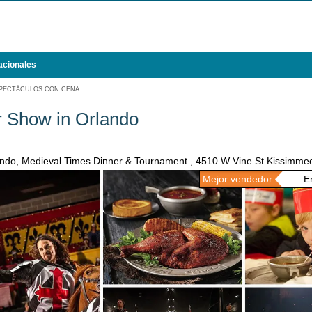
acionales
PECTÁCULOS CON CENA
r Show in Orlando
lando, Medieval Times Dinner & Tournament , 4510 W Vine St Kissimme
Mejor vendedor n.º 2
En