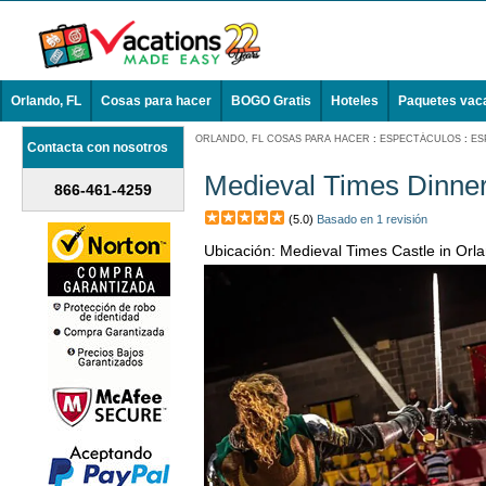
Orlando, FL
Cosas para hacer
BOGO Gratis
Hoteles
Paquetes vac
ORLANDO, FL COSAS PARA HACER
:
ESPECTÁCULOS
:
ES
Contacta con nosotros
Medieval Times Dinne
866-461-4259
(5.0)
Basado en 1 revisión
Ubicación: Medieval Times Castle in Or