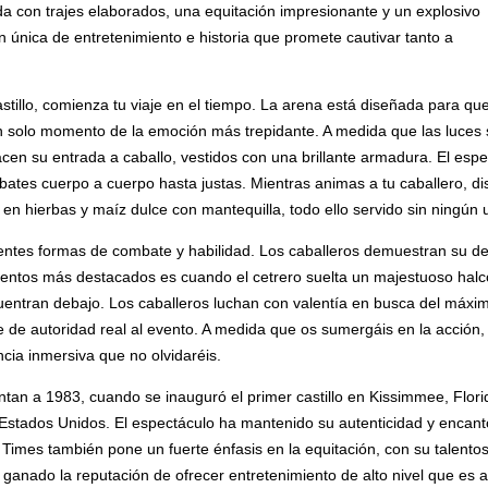
da con trajes elaborados, una equitación impresionante y un explosivo
única de entretenimiento e historia que promete cautivar tanto a
illo, comienza tu viaje en el tiempo. La arena está diseñada para que 
 un solo momento de la emoción más trepidante. A medida que las luce
acen su entrada a caballo, vestidos con una brillante armadura. El esp
es cuerpo a cuerpo hasta justas. Mientras animas a tu caballero, dis
en hierbas y maíz dulce con mantequilla, todo ello servido sin ningún 
ntes formas de combate y habilidad. Los caballeros demuestran su des
entos más destacados es cuando el cetrero suelta un majestuoso halcón
ntran debajo. Los caballeros luchan con valentía en busca del máximo
e de autoridad real al evento. A medida que os sumergáis en la acción,
cia inmersiva que no olvidaréis.
tan a 1983, cuando se inauguró el primer castillo en Kissimmee, Florid
s Estados Unidos. El espectáculo ha mantenido su autenticidad y encant
Times también pone un fuerte énfasis en la equitación, con su talentos
 ganado la reputación de ofrecer entretenimiento de alto nivel que es a 