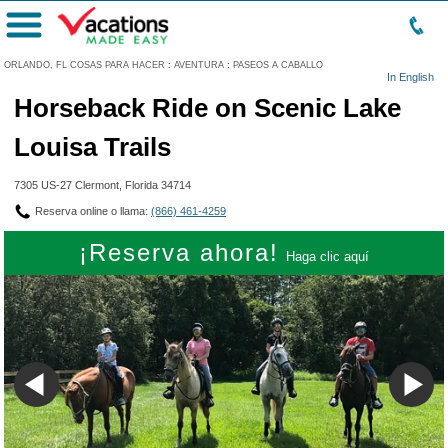
Menú
ORLANDO, FL COSAS PARA HACER
:
AVENTURA
:
PASEOS A CABALLO
In English
Horseback Ride on Scenic Lake
Louisa Trails
7305 US-27 Clermont, Florida 34714
Reserva online o llama:
(866) 461-4259
¡Reserva ahora!
Haga clic aquí