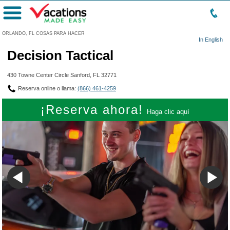
Menú
ORLANDO, FL COSAS PARA HACER
In English
Decision Tactical
430 Towne Center Circle Sanford, FL 32771
Reserva online o llama:
(866) 461-4259
¡Reserva ahora!
Haga clic aquí