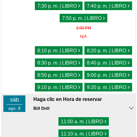
›
›
7:30 p. m. | LIBRO
7:40 p. m. | LIBRO
›
7:50 p. m. | LIBRO
3:00 PM
N/A
›
›
8:10 p. m. | LIBRO
8:20 p. m. | LIBRO
›
›
8:30 p. m. | LIBRO
8:40 p. m. | LIBRO
›
›
8:50 p. m. | LIBRO
9:00 p. m. | LIBRO
›
›
9:10 p. m. | LIBRO
9:20 p. m. | LIBRO
sáb
Haga clic en Hora de reservar
ago. 8
Bill Drill
›
11:00 a. m. | LIBRO
›
11:10 a. m. | LIBRO