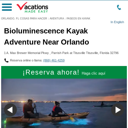
Menú
ORLANDO, FL COSAS PARA HACER
:
AVENTURA
:
PASEOS EN KAYAK
In English
Bioluminescence Kayak
Adventure Near Orlando
1 A. Max Brewer Memorial Pkwy , Parrish Park at Titusville Titusville, Florida 32796
Reserva online o llama:
(866) 461-4259
¡Reserva ahora!
Haga clic aquí