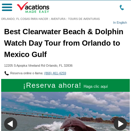
Menú
ORLANDO, FL COSAS PARA HACER
:
AVENTURA
:
TOURS DE AVENTURAS
In English
Best Clearwater Beach & Dolphin
Watch Day Tour from Orlando to
Mexico Gulf
12205 S Apopka Vineland Rd Orlando, FL 32836
Reserva online o llama:
(866) 461-4259
¡Reserva ahora!
Haga clic aquí